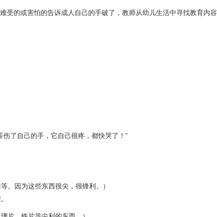
难受的或害怕的告诉成人自己的手破了，教师从幼儿生活中寻找教育内容
弄伤了自己的手，它自己很疼，都快哭了！”
刀等。因为这些东西很尖，很锋利。）
便。
玻璃片、铁片等尖利的东西。）