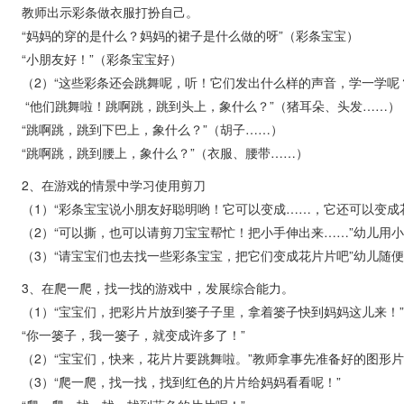
教师出示彩条做衣服打扮自己。
“妈妈的穿的是什么？妈妈的裙子是什么做的呀”（彩条宝宝）
“小朋友好！”（彩条宝宝好）
（2）“这些彩条还会跳舞呢，听！它们发出什么样的声音，学一学呢
“他们跳舞啦！跳啊跳，跳到头上，象什么？”（猪耳朵、头发……）
“跳啊跳，跳到下巴上，象什么？”（胡子……）
“跳啊跳，跳到腰上，象什么？”（衣服、腰带……）
2、在游戏的情景中学习使用剪刀
（1）“彩条宝宝说小朋友好聪明哟！它可以变成……，它还可以变成
（2）“可以撕，也可以请剪刀宝宝帮忙！把小手伸出来……”幼儿用
（3）“请宝宝们也去找一些彩条宝宝，把它们变成花片片吧”幼儿随
3、在爬一爬，找一找的游戏中，发展综合能力。
（1）“宝宝们，把彩片片放到篓子子里，拿着篓子快到妈妈这儿来！”
“你一篓子，我一篓子，就变成许多了！”
（2）“宝宝们，快来，花片片要跳舞啦。”教师拿事先准备好的图形
（3）“爬一爬，找一找，找到红色的片片给妈妈看看呢！”