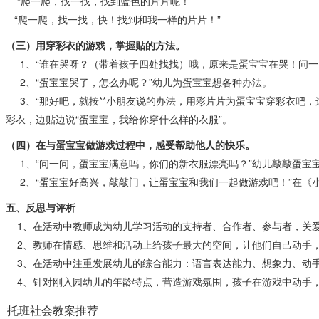
“爬一爬，找一找，找到蓝色的片片呢！”
“爬一爬，找一找，快！找到和我一样的片片！”
（三）用穿彩衣的游戏，掌握贴的方法。
1、“谁在哭呀？（带着孩子四处找找）哦，原来是蛋宝宝在哭！问一问
2、“蛋宝宝哭了，怎么办呢？”幼儿为蛋宝宝想各种办法。
3、“那好吧，就按**小朋友说的办法，用彩片片为蛋宝宝穿彩衣吧，
彩衣，边贴边说“蛋宝宝，我给你穿什么样的衣服”。
（四）在与蛋宝宝做游戏过程中，感受帮助他人的快乐。
1、“问一问，蛋宝宝满意吗，你们的新衣服漂亮吗？”幼儿敲敲蛋宝
2、“蛋宝宝好高兴，敲敲门，让蛋宝宝和我们一起做游戏吧！”在《小
五、反思与评析
1、在活动中教师成为幼儿学习活动的支持者、合作者、参与者，关
2、教师在情感、思维和活动上给孩子最大的空间，让他们自己动手
3、在活动中注重发展幼儿的综合能力：语言表达能力、想象力、动
4、针对刚入园幼儿的年龄特点，营造游戏氛围，孩子在游戏中动手，
托班社会教案推荐