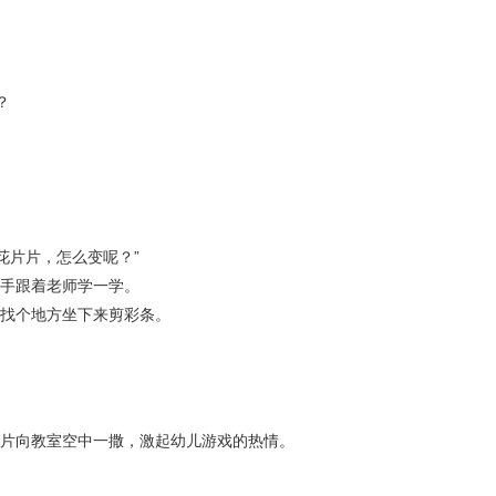
？
花片片，怎么变呢？”
小手跟着老师学一学。
便找个地方坐下来剪彩条。
片片向教室空中一撒，激起幼儿游戏的热情。