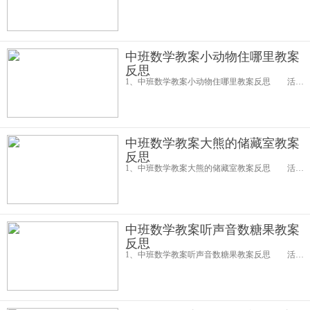
中班数学教案小动物住哪里教案
反思
1、中班数学教案小动物住哪里教案反思 活动目标： 1.了解序数与空间位置的关系。 2.了解上下、前后的空间位置。 3.发展目测力、判断力。 4.培养幼儿比较和判断的能力。 5.引导幼儿积极与材料互动，体
中班数学教案大熊的储藏室教案
反思
1、中班数学教案大熊的储藏室教案反思 活动目标 1.感受分类在生活中的重要性。 2.能区分食物的不同特征，按要求进行归类，提高分析、综合等思维能力的发展。 3.尝试概括食物的外部特征，按食物的两种特征进行
中班数学教案听声音数糖果教案
反思
1、中班数学教案听声音数糖果教案反思 活动目标 1.鼓励幼儿积极、大胆地参加活动。 2.能通过“听声音”默数10以内的数，并能找出相应的数字，尝试着了解“多1”或“少1”的数概念。 3.培养幼儿的观察力、判