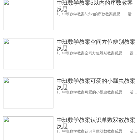
中班数学教案5以内的序数教案
反思
1、中班数学教案5以内的序数教案反思 活动设计背景 在平时的日常生活中教师经常要把幼儿分组或分排来上厕所、喝水、读书、唱歌等，可是我发现好多幼儿都没把自己是第几组第几排给记住，所以我特意设计了这节课来给
中班数学教案空间方位辨别教案
反思
1、中班数学教案空间方位辨别教案反思 设计意图： 空间方面对孩子们来说是比较抽象的。为了让幼儿通过游戏去自由探索空间方位的神秘，我就结合中班整合设计了以下活动，让幼儿在玩中学。 活动目标： 1、引导幼儿
中班数学教案可爱的小瓢虫教案
反思
1、中班数学教案可爱的小瓢虫教案反思 活动目标： 1、巩固对10以内数的点数。 2、能做到数物的对应。 3、引导幼儿积极与材料互动，体验数学活动的乐趣。 4、发展幼儿逻辑思维能力。 5、引发幼儿学习的
中班数学教案认识单数双数教案
反思
1、中班数学教案认识单数双数教案反思 活动目标： 1、通过尝试操作使幼儿能认识并区分10以内的单数双数。 2、通过游戏的形式让幼儿自由探索了解单数和双数，发展幼儿思维的灵活性。 3、培养幼儿动手能力和尝