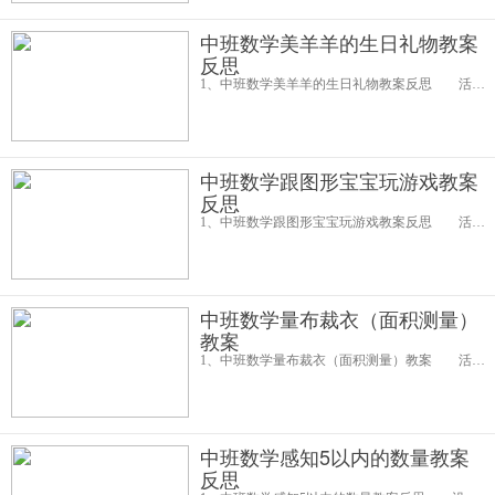
中班数学美羊羊的生日礼物教案
反思
1、中班数学美羊羊的生日礼物教案反思 活动目标： 1、在游戏中感知物体的排列规律，并能用语言表达。 2、在理解排列规律的基础上能设计出有规律的图案。 3、培养幼儿的感受力和表现力。 4、培养幼儿比较
中班数学跟图形宝宝玩游戏教案
反思
1、中班数学跟图形宝宝玩游戏教案反思 活动目标： 一、复习巩固对正方形、长方形、三角形和圆形的认识。 二、通过运用几何图形进行拼搭创造，培养幼儿思维的灵活性，动手操作能力及团体合作精神，激发幼儿学习数学
中班数学量布裁衣（面积测量）
教案
1、中班数学量布裁衣（面积测量）教案 活动目标： 1、学习用一个接着一个的排列量具的方法测量"花布"的大小，并能用数字记录测量的结果。 2、通过摆放"衣服"的分层操作活动，了解图形的面积不受其摆放形式及形状的变
中班数学感知5以内的数量教案
反思