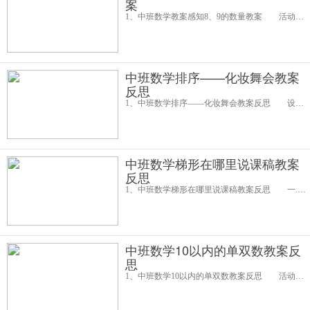
案
1、中班数学教案感知8、9的数量教案 活动目标： 1引导幼儿正确感知8、9的数量。 2培养幼儿注意倾听老师的要求，并按老师的要求进行活动。 3培养幼儿比较和判断的能力。 4发展幼儿逻辑思维能力。 5引导
中班数学排序——化妆舞会教案
反思
1、中班数学排序——化妆舞会教案反思 设计意图： 大班幼儿对排序(即序列)处于探索的状态，他们在游戏的时候，常常会很有兴趣地或按颜色或按形状有规律地用间隔排列的方法穿木珠，玩积木，拼搭玩具等。为了引导幼儿将这
中班数学梯形在哪里说课稿教案
反思
1、中班数学梯形在哪里说课稿教案反思 一.活动目标： 梯形是只有一组对边平行的四边形，是幼儿所要认识的平面图形中最难理解的一种，尤其是梯形的概念。因此，中班幼儿认识梯形，只要理解梯形的特征，能找出相应的图形即可
中班数学10以内的单双数教案反
思
1、中班数学10以内的单双数教案反思 活动目标 1、进一步认识并区分10以内的单、双数。 2、能进行有根据的猜测，并会用一定的方法验证猜测的结果。 3、通过各种感官训练培养幼儿对计算的兴致及思维的准确性