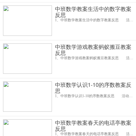
中班数学教案生活中的数字教案
反思
1、中班数学教案生活中的数字教案反思 活动设计背景 《幼儿园教育指导纲要(试行)》为幼儿园课程改革指明了方向，使我们对幼儿园课程有了新的理解——幼儿园课程需要生活化，课程要追随幼儿的生活和经验，并且《纲要
中班数学游戏教案蚂蚁搬豆教案
反思
1、中班数学游戏教案蚂蚁搬豆教案反思 活动目标： 1、学习基本动作，训练幼儿的动作协调能力。 2、在蚂蚁搬豆的游戏中融入按颜色分类的数学内容。 3、让幼儿在游戏中体验快乐。 4、在活动中，让幼儿体验与
中班数学认识1-10的序数教案反
思
1、中班数学认识1-10的序数教案反思 活动目标： 1、感知1-10的序数。 2、能用“第几”准确地表示物体在序列中的位置。 3、增强团队合作精神。 4、培养幼儿比较和判断的能力。 5、发展幼儿逻辑思维能
中班数学教案春天的电话亭教案
反思
1、中班数学教案春天的电话亭教案反思 活动背景和设计意图： 这个活动以认识椭圆形为重点。幼儿认识平面图形有一个难易顺序，比较一致的看法是：圆形、正方形、三角形、长方形、半圆形、椭圆形、梯形等。由此，不难发