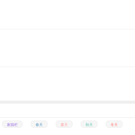
家园栏
春天
夏天
秋天
冬天