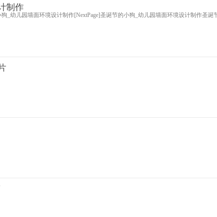
计制作
_幼儿园墙面环境设计制作[NextPage]圣诞节的小狗_幼儿园墙面环境设计制作圣
片
了