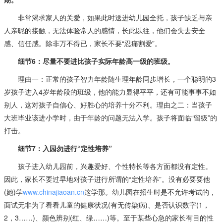
非常渴求家人的关爱，如果此时送进幼儿园全托，孩子缺乏与亲
人亲昵的接触，无法体验常人的感情，长此以往，他们会失去安全
感、信任感。除非万不得已，家长不要“忍痛割爱”。
细节6：尽量不要进比孩子实际年龄高一级的班级。
理由一：正常的孩子智力年龄随生理年龄同步增长，一个聪明的3
岁孩子进入4岁年龄段的班级，他的能力显得平平，还有可能事事不如
别人，这对孩子自信心、好胜心的培养十分不利。理由之二：当孩子
大班毕业该进小学时，由于年龄的问题无法入学。孩子将面临“留级”的
打击。
细节7：入园勿进行“定性培养”
孩子进入幼儿园前，兴趣爱好、个性特长等各方面都没有定性。
因此，家长不要过早地对孩子进行所谓的“定性培养”。没有必要要他
(她)学
www.chinajiaoan.cn
这学那。幼儿园在招生时是不允许考试的，
面试无非为了看看儿童的健康状况(有无传染病)、是否认识数字(1，
2，3……)、颜色辨别(红、绿……)等。至于某些心急的家长有目的性