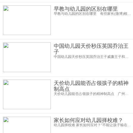
早教与幼儿园的区别在哪里
早教与幼儿园的区别在哪里 有些家长(微博)根本不知道幼儿园与亲子早教有什么区别，亲子早教可以帮助父母更好的了解宝贝的习性、学习科学的教子方法，与此同时增进父母与宝贝情感的交流。幼儿园则是教育宝贝，引导宝贝学习
中国幼儿园天价秒压英国乔治王
子
中国幼儿园天价秒压英国乔治王子威廉王子和凯特王妃的儿子乔治小王子下月将正式开始幼儿园生活。乔治2013年7月出生，是英国王位第三顺位继承人。据了解，威廉夫妇为小王子选定的幼儿园名为“韦斯泰克·蒙泰索里学校幼儿
天价幼儿园能否占领孩子的精神
制高点
天价幼儿园能否占领孩子的精神制高点 广州一天价幼儿园一年学费高达19.8万！开班短短两周，号称已经招收了70个学生。外教教小朋友们打高尔夫球，甚至幼儿园还有私家森林，让小朋友感受自然。（11月12日人民网） 上“土豪”幼
家长如何应对幼儿园择校难？
幼儿园择校难 家长如何应对？“不能让孩子输在起跑线上”，对家长而言，绝不是一句口号，而是身体力行的不二准则。从幼儿园开始，择校就是搞得众多家长焦头烂额的难题之一。在当下幼儿园小学化的大趋势之下，很多家长拼尽全力也