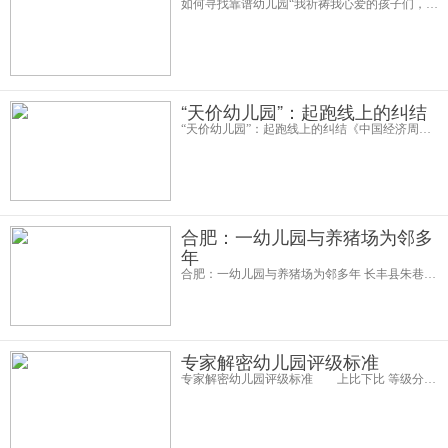
如何寻找靠谱幼儿园“我祈祷我心爱的孩子们，所有人都能进入我在人类和世界里所建造的安宁”，这是伟大的幼儿教育专家玛丽亚·蒙特梭利的愿望。在每一个父母心中，孩子都是独一无二的天使。最近微博上的幼儿园热点事件引发
“天价幼儿园”：起跑线上的纠结
“天价幼儿园”：起跑线上的纠结《中国经济周刊》记者赵剑云|北京报道 在北京朝阳区丽都公寓旁边，赵女士正在陪自己的外甥女小尹荡秋千。距离他们不到30米处，就是小尹上学的伊顿国际幼儿园朝阳区丽都校园。 “学费
合肥：一幼儿园与养猪场为邻多
年
合肥：一幼儿园与养猪场为邻多年 长丰县朱巷镇中心幼儿园的隔壁有一家养猪场，幼儿园师生整天被臭气困扰。现在，一些家长不忍心自己的孩子在如此不堪的环境里度过童年，终于爆发了，“早就说好幼儿园要搬到养老院去，现在一点
专家解密幼儿园评级标准
专家解密幼儿园评级标准 上比下比 等级分类大不同爸妈困惑：园长说他们的幼儿园是一类园，这是不是最好的幼儿园？专家解密： 幼儿园的等级分为四种，排名第一的是示范园，其次是一类园，再者是二类园，最后是三类园。一般刚开