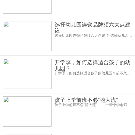
选择幼儿园连锁品牌须六大点建
议
选择幼儿园连锁品牌须六大点建议“选择幼儿园连锁品牌须重视的六大点”在幼儿教育行业持续火爆的今天，越来越多的投资者选择加盟幼儿园连锁品牌。那么，广大投资者为何争相加盟幼儿园连锁品牌，选择幼儿园连锁品牌又须重视
开学季，如何选择适合孩子的幼
儿园？
开学季，如何选择适合孩子的幼儿园？前不久《虎妈猫爸》电视剧热播，受到了家有儿童的父母们的一路追捧，原因就是剧中反映的孩子的教育问题很接地气。初为人父母，从尿片、奶粉的一片狼藉中重新找到生活的秩序，学会享受亲子的愉
孩子上学前班不必“随大流”
孩子上学前班不必“随大流” 一些小学老师认为，上过学前班和直接从幼儿园进入小学的孩子相比，在刚入学时可能有一点差异，但两个月后这种差异就没有了。主要表现在学拼音的时 候，上过学前班的孩子对拼音有一定的了解