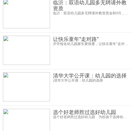
临沂：双语幼儿园多无聘请外教
资质
临沂：双语幼儿园多无聘请外教资质金秋9月，又有一批适龄儿童即将进入幼儿园，有外籍教师执教的双语幼儿园颇受家长们青睐。记者从山东省临沂市人社局获悉，目前临沂市内有外国文教专家聘任资格的学校、教育机构只有10家左右
让快乐童年"走对路"
开学报名幼儿园家长要慎重，让快乐童年"走对路" 新学期开始了，不少年轻的家长也开始为宝宝选择优质的幼儿园。为了适应家长“培养全面发展的宝宝”的期望，不少幼儿园纷纷打出艺术、双语、文体等特色鲜明的招生牌。然而面
清华大学公开课：幼儿园的选择
i清华大学公开课：幼儿园的选择
选个好老师胜过选好幼儿园
选个好老师胜过选好幼儿园 为给孩子选择幼儿园，济南的彬彬妈手中握了一份80多家幼儿园的名单，一凡妈则实际考察了13家…… 眼下，不仅入园难，择园也难。不少妈妈叫苦不迭：“真是选得头晕啊！” 由于不像上小学一样有择