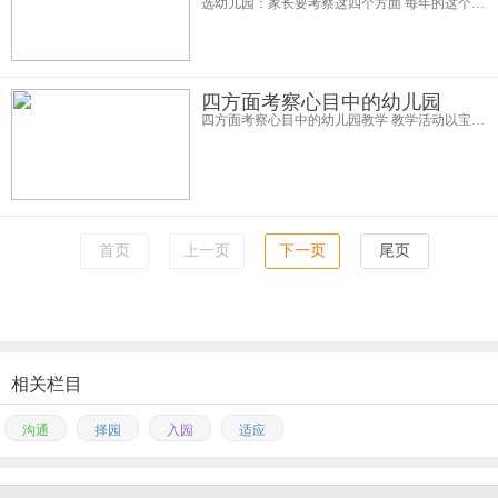
选幼儿园：家长要考察这四个方面 每年的这个时候，不少家长开始为小孩入园发愁——究竟选幼儿园要考察哪些方面？为此，记者日前采访了广州一家民办幼儿园慧源幼儿园的园长要闻。她表示，家长们应关注以下4方面： 1、选寄
四方面考察心目中的幼儿园
四方面考察心目中的幼儿园教学 教学活动以宝宝为中心，老师定主题，通过游戏、讨论或小组活动，启发宝宝的创意，诱发他们的学习兴趣。向老师了解一下宝宝上课的内容，做什么游戏，宝宝在外面活动的时间有多长，这些对宝宝有最
首页
上一页
下一页
尾页
相关栏目
沟通
择园
入园
适应