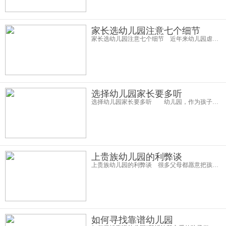
家长选幼儿园注意七个细节
家长选幼儿园注意七个细节 近年来幼儿园虐童案屡屡发生，导致家长们对选择幼儿园很是纠结，不管家长担心什么，只要选择合适符合国家园办资格的都可以考虑在内。以下七个选择幼儿园的细则告诉家长如何选择幼儿园。 细节
选择幼儿园家长要多听
选择幼儿园家长要多听 幼儿园，作为孩子在正式开始传统教学前的受教育途径，一直以来都非常受家长的重视。爸爸妈妈在给自己的孩子提供最好最佳的物质生活条件的同时，也希望配备给孩子一个良好的启蒙教育环境。那么，究竟
上贵族幼儿园的利弊谈
上贵族幼儿园的利弊谈 很多父母都愿意把孩子送到贵族幼儿园。家长们认为，贵族幼儿园的孩子都来自有钱人家，这样就帮孩子筛选了交际圈，这些富家子弟以后可能对孩子的事业更有帮助。同时，这些家长认为，贵族幼儿园里教育更好
如何寻找靠谱幼儿园