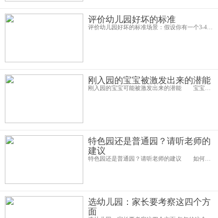
评价幼儿园好坏的标准
评价幼儿园好坏的标准场景：假设你有一个3-4岁的孩子，现在肯定会比较着急上火，因为孩子马上就要上幼儿园了。谁都希望自己的孩子能上一个好的幼儿园，可是，你又不是搞教育的，面对各幼儿园宣传和口碑，你认为怎么样的幼儿园是好
刚入园的宝宝被激发出来的潜能
刚入园的宝宝可能被激发出来的潜能 宝宝刚上幼儿园，长时间的与家长分开可能导致分离焦虑情绪的产生。家长们不要急，适当的分离焦虑能激发宝贝的潜能。1、承受挫折的能力 宝贝在新环境中无所适从，又不能顺利沟通，内
特色园还是普通园？请听老师的
建议
特色园还是普通园？请听老师的建议 如何为孩子选择幼儿园，是选离家近的，还是远的？是选择有特色、教育为主的，还是外教双语的？围绕这些问题，我们来听听幼儿园老师以及一些有经验的家长的建议。 1、特色园一定比普通园好
选幼儿园：家长要考察这四个方
面