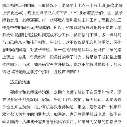
园老师的工作时间。一般情况下，老师早上七点三十分上班(保育老师
上班要更早)，晚上五点半或六点下班，中午要看着孩子们午睡，孩子
睡着之后，老师还要进行一些环境布置和案头上的工作，而且这些工
作是中午时间所无法完成的。所以，如果你能够按时把孩子接走，老
师或许就能利用这段时间完成不少工作，然后按时下班，多一点时间
与自己的亲人和孩子相聚。事实上，这不仅仅是配合和尊重幼儿园作
息时间的问题，对孩子来说，早一点见到爸爸妈妈，还能在回家的路
上玩上一会儿，每天都有一段美好的亲子时光，将是孩子成长路上甜
蜜的回忆。当然，如果确实有意外情况，偶尔不能按时接孩子，那么
请记得跟老师提前打个招呼，并说声“谢谢”！
适度的沟通
要经常和老师保持沟通，定期向老师了解孩子在园里的情况。现
在很多家长都是双职工家庭，平时工作比较忙，每天到幼儿园接送孩
子也是来去匆匆，很少有机会跟老师沟通。那么，建议选择一种亲师
双方都认为方便的沟通方式，如网络、家园联系手册或电话。孩子在
幼儿园的生活和成长需要爸爸妈妈的关注，如果身为父母的你都没空