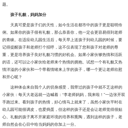
题。
孩子礼貌，妈妈加分
天真可爱是孩子们的天性，如今生活在都市中的孩子更是聪明伶
俐。如果你的孩子很有礼貌，那么恭喜你，他一定会更容易得到老师
的青睐。在适应幼儿园生活后，每天早上送孩子到幼儿园的时候，要
记得提醒孩子和老师打个招呼，这不仅表现了您和孩子对老师的尊
重，更是培养孩子良好礼貌习惯的好机会。如果小家伙够热情和活跃
的话，还可以让小家伙给老师来个热情的拥抱。试想一个有礼貌又热
情洋溢的小家伙和一个带着情绪来上学的孩子，哪一个更让老师欣慰
和开心呢？
这种体会来自我个人的切身感受，我带过的孩子中就不乏这样的
小家伙：每天大老远就一边喊着：“李老师妈妈，我来啦！”一边张开双
手跑过来。看到孩子的热情，好心情马上就来了，虽然小家伙平时在
幼儿园可能很调皮，也爱捣蛋，但这样的孩子还是会让老师觉得很贴
心。礼貌的孩子离不开家庭环境的培养和熏陶，遇到这样的孩子，老
师自然会在心目中给当妈妈的你加上一分。