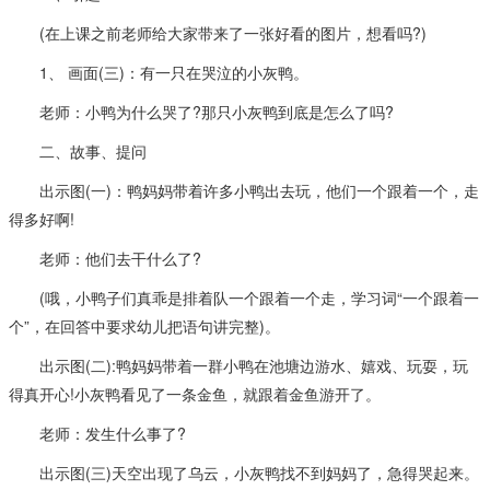
(在上课之前老师给大家带来了一张好看的图片，想看吗?)
1、 画面(三)：有一只在哭泣的小灰鸭。
老师：小鸭为什么哭了?那只小灰鸭到底是怎么了吗?
二、故事、提问
出示图(一)：鸭妈妈带着许多小鸭出去玩，他们一个跟着一个，走
得多好啊!
老师：他们去干什么了?
(哦，小鸭子们真乖是排着队一个跟着一个走，学习词“一个跟着一
个”，在回答中要求幼儿把语句讲完整)。
出示图(二):鸭妈妈带着一群小鸭在池塘边游水、嬉戏、玩耍，玩
得真开心!小灰鸭看见了一条金鱼，就跟着金鱼游开了。
老师：发生什么事了?
出示图(三)天空出现了乌云，小灰鸭找不到妈妈了，急得哭起来。